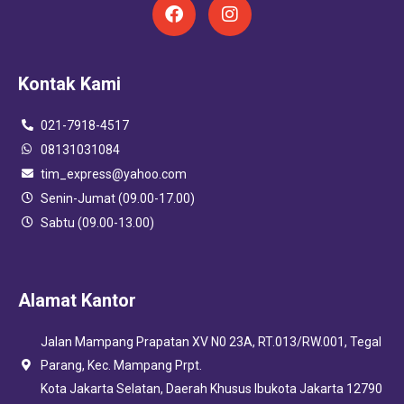
F
I
a
n
c
s
e
t
Kontak Kami
b
a
o
g
o
r
021-7918-4517
k
a
08131031084
m
tim_express@yahoo.com
Senin-Jumat (09.00-17.00)
Sabtu (09.00-13.00)
Alamat Kantor
Jalan Mampang Prapatan XV N0 23A, RT.013/RW.001, Tegal
Parang, Kec. Mampang Prpt.
Kota Jakarta Selatan, Daerah Khusus Ibukota Jakarta 12790