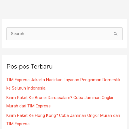
C
a
r
i
Pos-pos Terbaru
u
n
TIM Express Jakarta Hadirkan Layanan Pengiriman Domestik
t
ke Seluruh Indonesia
u
Kirim Paket Ke Brunei Darussalam? Coba Jaminan Ongkir
k
Murah dari TIM Express
:
Kirim Paket Ke Hong Kong? Coba Jaminan Ongkir Murah dari
TIM Express