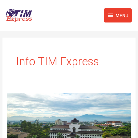
Lewati
MENU
ke
MENU
konten
Info TIM Express
Jasa
Pengiriman
Barang
Ke
Luar