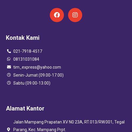
F
I
a
n
c
s
e
t
Kontak Kami
b
a
o
g
o
r
021-7918-4517
k
a
08131031084
m
tim_express@yahoo.com
Senin-Jumat (09.00-17.00)
Sabtu (09.00-13.00)
Alamat Kantor
Jalan Mampang Prapatan XV N0 23A, RT.013/RW.001, Tegal
Parang, Kec. Mampang Prpt.